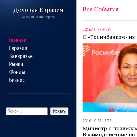
Все События
Деловая Евразия
Аналитический портал
2016.10.27 20:51
C «Росинбанком» из 
Главная
Евразия
Заевразье
Рынки
Фонды
Бизнес
Искать
2016.10.27 17:35
Министр о правилах
Взаимодействие по