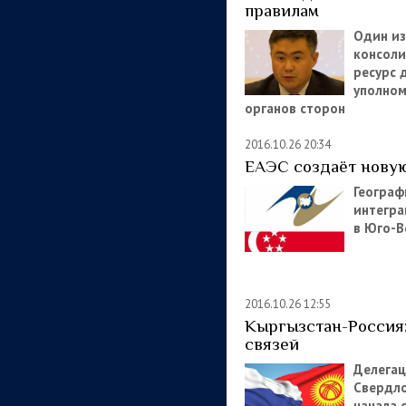
правилам
Один из
консол
ресурс 
уполно
органов сторон
2016.10.26 20:34
ЕАЭС создаёт нову
Географ
интегра
в Юго-В
2016.10.26 12:55
Кыргызстан-Россия
связей
Делега
Свердло
начала 