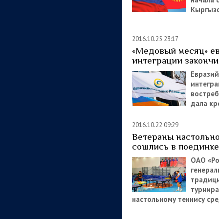
Кыргыз
2016.10.25 23:17
«Медовый месяц» е
интеграции закончи
Евразий
интегра
востреб
дала кр
2016.10.22 09:29
Ветераны настольно
сошлись в поединке
ОАО «Ро
генерал
традиц
турнира
настольному теннису ср