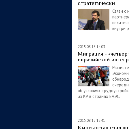
стратегически
Связи с 
партнер
политич
внутри р
2015.08.18 14:03
Миграция - «четвер
евразийской интег
Министе
Экономи
обнарод
очередн
об условиях трудоустройс
из КР в странах ЕАЭС.
2015.08.12 12:41
Кыргызстан стал п