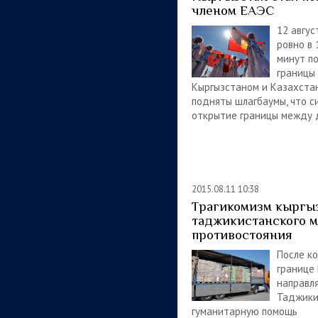
членом ЕАЭС
12 авгус
ровно в 
минут по
границы
Кыргызстаном и Казахста
подняты шлагбаумы, что с
открытие границы между 
2015.08.11 10:38
Трагикомизм кыргы
таджикистанского м
противостояния
После к
границе
направля
Таджики
гуманитарную помощь