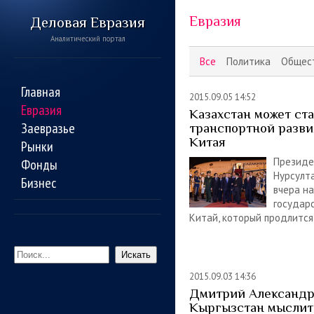
Евразия
Деловая Евразия
Аналитический портал
Все
Политика
Общес
Главная
2015.09.05 14:52
Евразия
Казахстан может ст
Заевразье
транспортной разви
Китая
Рынки
Президе
Фонды
Нурсулт
Бизнес
вчера н
государ
Китай, который продлится
Искать
2015.09.03 14:36
Дмитрий Александр
Кыргызстан мыслит