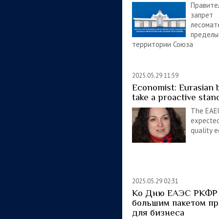
Правит
запре
лесом
предел
территории Союза
2025.05.29 11:59
Economist: Eurasian 
take a proactive stan
The EAEU
expected
quality 
2025.05.29 02:31
Ко Дню ЕАЭС РКФР 
большим пакетом п
для бизнеса