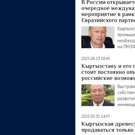
В России открывает
очередное междуна
мероприятие в рамк
Евразийского партн
Кыргызс
промышл
необход
на ПМЭФ
2025.06.13 18:45
Кыргызстану и его 
стоит постоянно оп
российские возмож
Выстраив
собстве
развития
меняющи
2025.05.31 14:37
Кыргызская древес
продаваться только