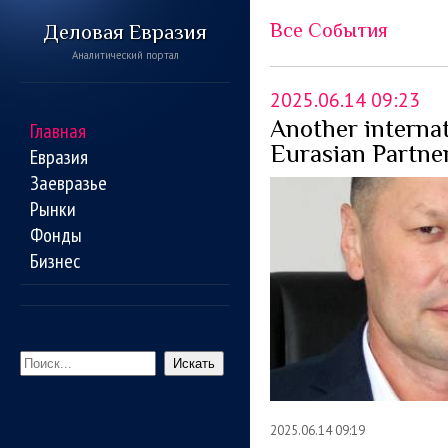
Все События
Деловая Евразия
Аналитический портал
2025.06.14 09:23
Another internat
Главная
Eurasian Partne
Евразия
Заевразье
Рынки
Фонды
Бизнес
Искать
2025.06.14 09:19